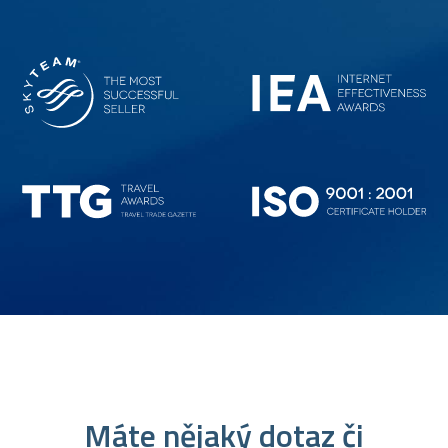
Máte nějaký dotaz či