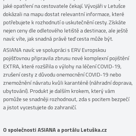
jaké opatření na cestovatele čekají. Vývojáři v Letušce
dokázali na mapu dostat relevantní informace, které
potřebujete k rozhodnutí o uskutečnění cesty. Získáte
nejen ceny dle odletového letiště a destinace, ale ještě
navíc víte, jak snadná právě teď cesta může být.
ASIANA navíc ve spolupráci s ERV Evropskou
pojišťovnou připravila zbrusu nové komplexní pojištění
EXTRA, které rozšířila o výlohy na léčení COVID-19,
zrušení cesty z důvodu onemocnění COVID-19 nebo
znemožnění návratu kvůli karanténě (náhradní doprava,
ubytování). Produkt je dalším krokem, který vám
pomůže se snadněji rozhodnout, zda s pocitem bezpečí
a jistot vycestujete do zahraničí.
O společnosti ASIANA a portálu Letuška.cz