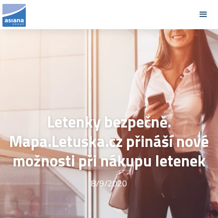
Letenky bezpečně.
Mapa.Letuska.cz přináší nové
možnosti při nákupu letenek
8/9/2020