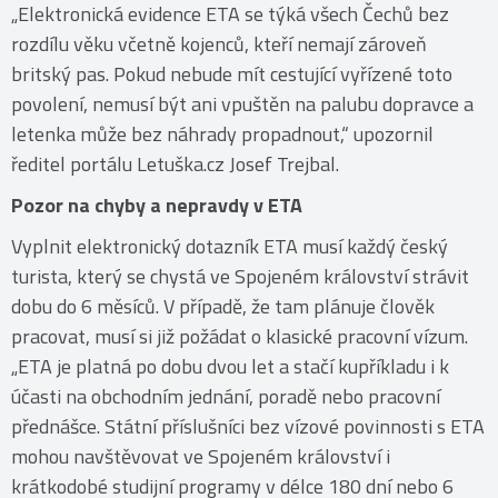
„Elektronická evidence ETA se týká všech Čechů bez
rozdílu věku včetně kojenců, kteří nemají zároveň
britský pas. Pokud nebude mít cestující vyřízené toto
povolení, nemusí být ani vpuštěn na palubu dopravce a
letenka může bez náhrady propadnout,“ upozornil
ředitel portálu Letuška.cz Josef Trejbal.
Pozor na chyby a nepravdy v ETA
Vyplnit elektronický dotazník ETA musí každý český
turista, který se chystá ve Spojeném království strávit
dobu do 6 měsíců. V případě, že tam plánuje člověk
pracovat, musí si již požádat o klasické pracovní vízum.
„ETA je platná po dobu dvou let a stačí kupříkladu i k
účasti na obchodním jednání, poradě nebo pracovní
přednášce. Státní příslušníci bez vízové povinnosti s ETA
mohou navštěvovat ve Spojeném království i
krátkodobé studijní programy v délce 180 dní nebo 6