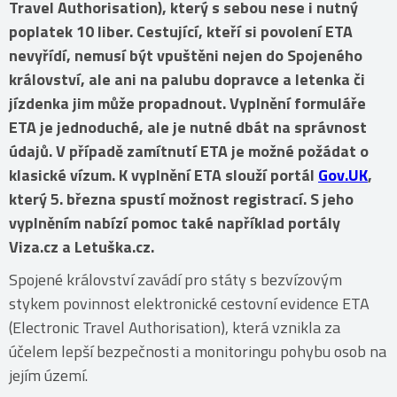
Travel Authorisation), který s sebou nese i nutný
poplatek 10 liber. Cestující, kteří si povolení ETA
nevyřídí, nemusí být vpuštěni nejen do Spojeného
království, ale ani na palubu dopravce a letenka či
jízdenka jim může propadnout. Vyplnění formuláře
ETA je jednoduché, ale je nutné dbát na správnost
údajů. V případě zamítnutí ETA je možné požádat o
klasické vízum. K vyplnění ETA slouží portál
Gov.UK
,
který 5. března spustí možnost registrací. S jeho
vyplněním nabízí pomoc také například portály
Viza.cz a Letuška.cz.
Spojené království zavádí pro státy s bezvízovým
stykem povinnost elektronické cestovní evidence ETA
(Electronic Travel Authorisation), která vznikla za
účelem lepší bezpečnosti a monitoringu pohybu osob na
jejím území.