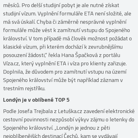
měsíců. Pro delší studijní pobyt je ale nutné získat
studijní vízum. Vyplnění formuláře ETA není složité, ale
má svá úskalí. Chyba či záměrně nesprávné vyplnění
formuláře může vést k zamítnutí vstupu do Spojeného
království. V tom případě má člověk možnost požádat o
klasické vízum, při kterém dochází k zevrubnějšímu
posouzení žádosti,“ řekla Hana Špačková z portálu
Víza.cz, který vyplnění ETA i víza pro klienty zařizuje.
Doplnila, že důvodem pro zamítnutí vstupu na území
Spojeného království může být například záznam v
trestním rejstříku.
Londýn je v oblíbené TOP 5
Podle Josefa Trejbala z Letuška.cz zavedení elektronické
cestovní povinnosti nezpůsobí výkyv zájmu o letenky do
Spojeného království. „Londýn je jednou z pěti
nejoblíbenějších destinací Čechů, kam se vydávají