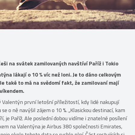
eši na svátek zamilovaných navštíví Paříž i Tokio
ýna lákají o 10 % víc než loni. Je to dáno celkovým
le také to má na svědomí fakt, že zamilovaní mají
 víkendem.
 Valentýn první letošní příležitostí, kdy lidé nakupují
 se o ně navýšil zájem o 10 %. „Klasickou destinací, kam
, je Paříž. Ale poslední dobou vidíme i znatelné posílení
ákem na Valentýna je Airbus 380 společnosti Emirates,
poje okolo tohoto data se rychle plní. Část cestujících si