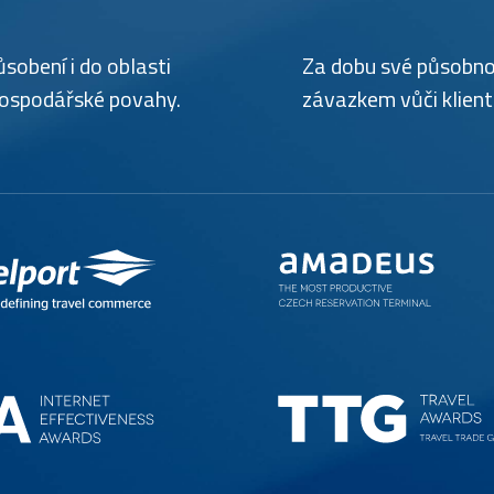
sobení i do oblasti
Za dobu své působnos
hospodářské povahy.
závazkem vůči klien