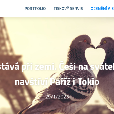
PORTFOLIO
TISKOVÝ SERVIS
OCENĚNÍ A 
tává při zemi. Češi na svát
navštíví Paříž i Tokio
29/1/2025