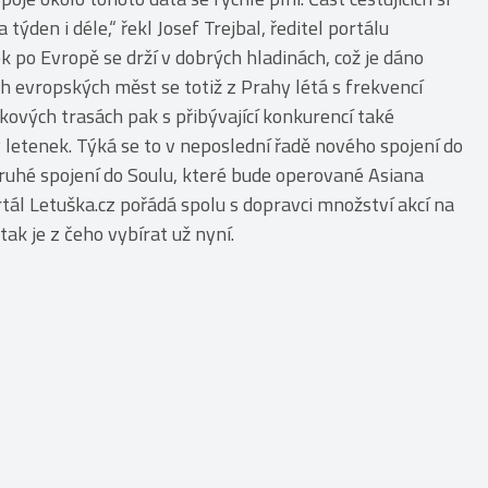
týden i déle,“ řekl Josef Trejbal, ředitel portálu
ek po Evropě se drží v dobrých hladinách, což je dáno
h evropských měst se totiž z Prahy létá s frekvencí
kových trasách pak s přibývající konkurencí také
 letenek. Týká se to v neposlední řadě nového spojení do
ruhé spojení do Soulu, které bude operované Asiana
ortál Letuška.cz pořádá spolu s dopravci množství akcí na
ak je z čeho vybírat už nyní.