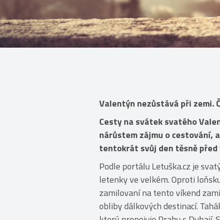
Valentýn nezůstává při zemi. Č
Cesty na svátek svatého Valent
nárůstem zájmu o cestování, a
tentokrát svůj den těsně před
Podle portálu Letuška.cz je svatý
letenky ve velkém. Oproti loňsku
zamilovaní na tento víkend zamíří
obliby dálkových destinací. Tah
který propojuje Prahu s Dubají. S