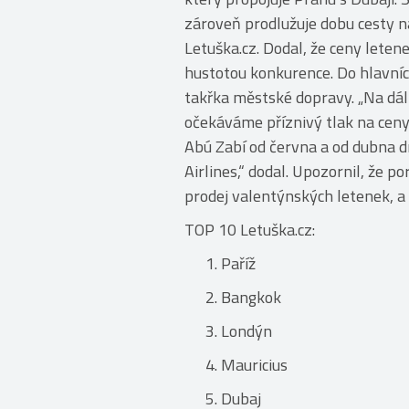
zároveň prodlužuje dobu cesty na 
Letuška.cz. Dodal, že ceny leten
hustotou konkurence. Do hlavníc
takřka městské dopravy. „Na dál
očekáváme příznivý tlak na ceny
Abú Zabí od června a od dubna d
Airlines,“ dodal. Upozornil, že p
prodej valentýnských letenek, a t
TOP 10 Letuška.cz:
Paříž
Bangkok
Londýn
Mauricius
Dubaj