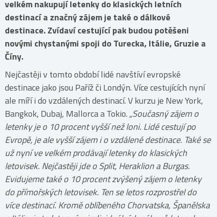
velkém nakupují letenky do klasických letních
destinací a značný zájem je také o dálkové
destinace. Zvídaví cestující pak budou potěšeni
novými chystanými spoji do Turecka, Itálie, Gruzie a
Číny.
Nejčastěji v tomto období lidé navštíví evropské
destinace jako jsou Paříž či Londýn. Více cestujících nyní
ale míří i do vzdálených destinací. V kurzu je New York,
Bangkok, Dubaj, Mallorca a Tokio.
„Současný zájem o
letenky je o 10 procent vyšší než loni. Lidé cestují po
Evropě, je ale vyšší zájem i o vzdálené destinace. Také se
už nyní ve velkém prodávají letenky do klasických
letovisek. Nejčastěji jde o Split, Heraklion a Burgas.
Evidujeme také o 10 procent zvýšený zájem o letenky
do přímořských letovisek. Ten se letos rozprostřel do
více destinací. Kromě oblíbeného Chorvatska, Španělska