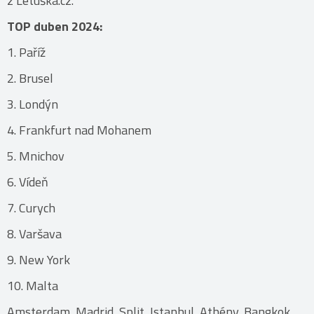
z Letuška.cz.
TOP duben 2024:
1. Paříž
2. Brusel
3. Londýn
4. Frankfurt nad Mohanem
5. Mnichov
6. Vídeň
7. Curych
8. Varšava
9. New York
10. Malta
Amsterdam, Madrid, Split, Istanbul, Athény, Bangkok,