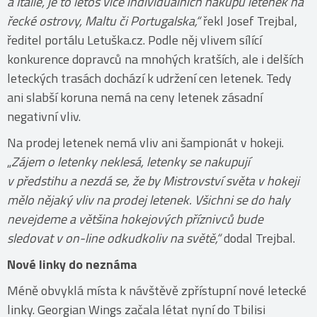
a Itálie, je to letos více individuálních nákupů letenek na
řecké ostrovy, Maltu či Portugalska,“
řekl Josef Trejbal,
ředitel portálu Letuška.cz. Podle něj vlivem sílící
konkurence dopravců na mnohých kratších, ale i delších
leteckých trasách dochází k udržení cen letenek. Tedy
ani slabší koruna nemá na ceny letenek zásadní
negativní vliv.
Na prodej letenek nemá vliv ani šampionát v hokeji.
„
Zájem o letenky neklesá, letenky se nakupují
v předstihu a nezdá se, že by Mistrovství světa v hokeji
mělo nějaký vliv na prodej letenek. Všichni se do haly
nevejdeme a většina hokejových příznivců bude
sledovat v on-line odkudkoliv na světě,“
dodal Trejbal.
Nové linky do neznáma
Méně obvyklá místa k návštěvě zpřístupní nové letecké
linky. Georgian Wings začala létat nyní do Tbilisi