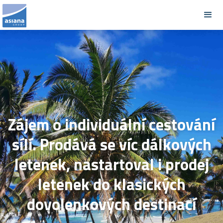
Zájem o individuální cestování
sílí. Prodává se víc dálkových
letenek, nastartoval i prodej
letenek do klasických
dovolenkových destinací