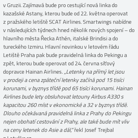
v Gruzii. Zajímavá bude pro cestující nová linka do
kazašské Astany, kterou bude od 22. května operovat
z pražského letiště SCAT Airlines. Smartwings nabídne
v následujících týdnech hned několik nových spojení – do
hlavního města Řecka Athén, italské Brindisi a do
tureckého Izmiru. Hlavní novinkou v letovém řádu
Letiště Praha pak bude pravidelná linka do Pekingu a
zpět, kterou bude operovat od 24. června síťový
dopravce Hainan Airlines
. „Letenky na přímý let jsou
v prodeji a cena zpáteční letenky začíná pod 15 tisíci
korunami, v byznys třídě pod 65 tisíci korunami. Hainan
Airlines bude lety obsluhovat letouny Airbus A330 s
kapacitou 260 míst v ekonomické a 32 v byznys třídě.
Dlouho očekávaná pravidelná linka z Prahy do Pekingu
nejen obohatí cestování z Prahy, ale také bude mít vliv
na ceny letenek do Asie a dál,“
řekl Josef Trejbal